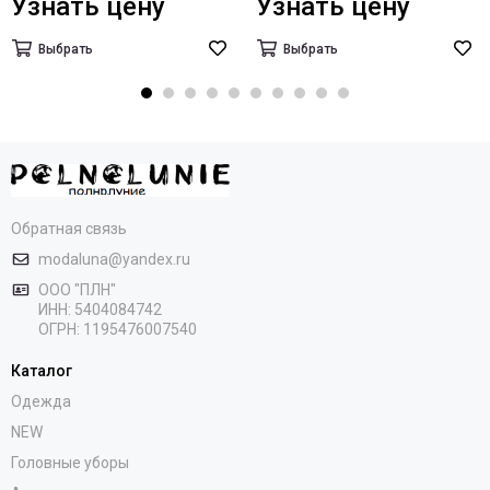
Узнать цену
Узнать цену
Выбрать
Выбрать
Обратная связь
modaluna@yandex.ru
ООО "ПЛН"
ИНН:
5404084742
ОГРН:
1195476007540
Каталог
Одежда
NEW
Головные уборы