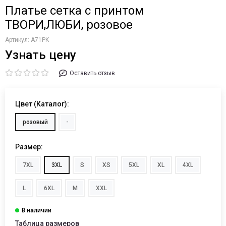
Платье сетка с принтом
ТВОРИ,ЛЮБИ, розовое
Артикул:
A71PK
Узнать цену
Оставить отзыв
Цвет (Каталог):
розовый
-
Размер:
7XL
3XL
S
XS
5XL
XL
4XL
L
6XL
M
XXL
Таблица размеров