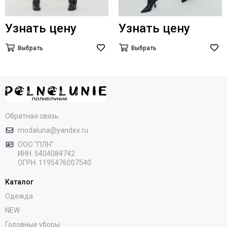
Узнать цену
Узнать цену
Выбрать
Выбрать
Обратная связь
modaluna@yandex.ru
ООО "ПЛН"
ИНН:
5404084742
ОГРН:
1195476007540
Каталог
Одежда
NEW
Головные уборы