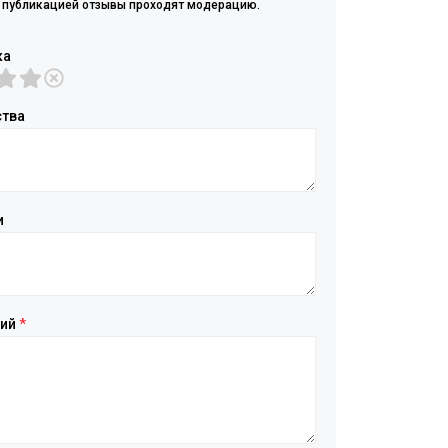
 публикацией отзывы проходят модерацию.
ка
тва
и
рий
*