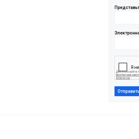
Представьт
Электронн
Отправит