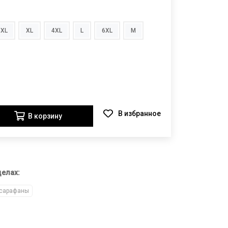
5XL
XL
4XL
L
6XL
M
В корзину
делах:
 сарафаны