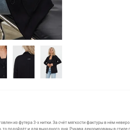
овлен из футера 3-х нитки. За счёт мягкости фактуры в нём неверо
 то подойдёт и для выходного дня. Рукава декорированы в стиле 