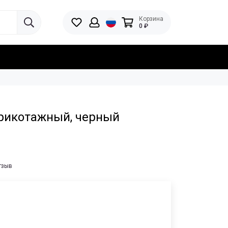
Корзина
0 ₽
трикотажный, черный
тзыв