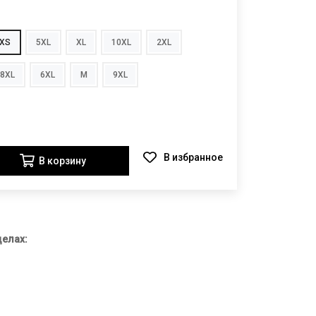
XS
5XL
XL
10XL
2XL
8XL
6XL
M
9XL
В корзину
делах: