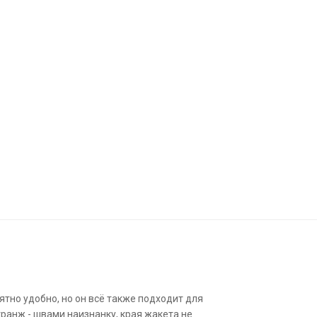
ятно удобно, но он всё также подходит для
гранж - швами наизнанку, края жакета не