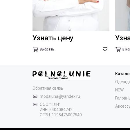
Узнать цену
Узн
Выбрать
В ко
Катало
Одежд
Обратная связь
NEW
modaluna@yandex.ru
Головн
ООО "ПЛН"
Аксесс
ИНН:
5404084742
ОГРН:
1195476007540