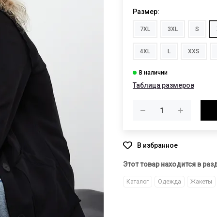
Размер:
7XL
3XL
S
4XL
L
XXS
Таблица размеров
Этот товар находится в раз
Каталог
Одежда
Жакеты