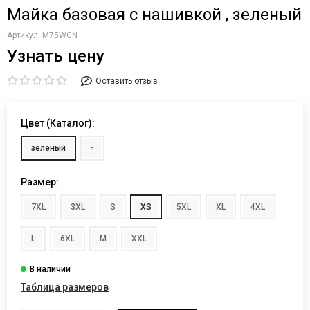
Майка базовая с нашивкой , зеленый
Артикул:
M75WGN
Узнать цену
Оставить отзыв
Цвет (Каталог):
зеленый
-
Размер:
7XL
3XL
S
XS
5XL
XL
4XL
L
6XL
M
XXL
Таблица размеров