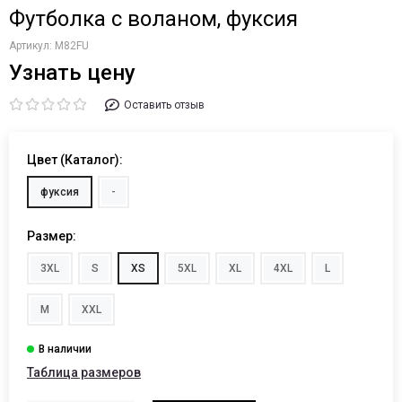
Футболка с воланом, фуксия
Артикул:
M82FU
Узнать цену
Оставить отзыв
Цвет (Каталог):
фуксия
-
Размер:
3XL
S
XS
5XL
XL
4XL
L
M
XXL
Таблица размеров