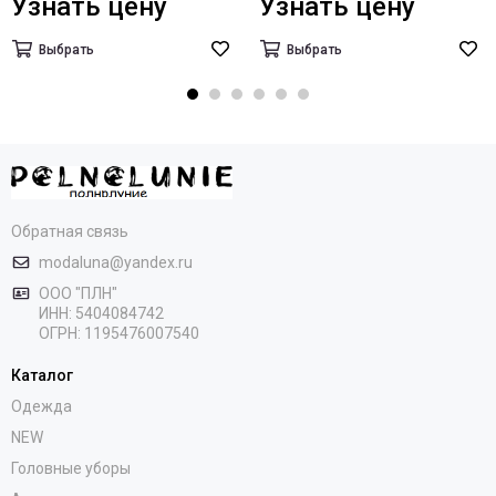
Узнать цену
Узнать цену
Выбрать
Выбрать
Обратная связь
modaluna@yandex.ru
ООО "ПЛН"
ИНН:
5404084742
ОГРН:
1195476007540
Каталог
Одежда
NEW
Головные уборы